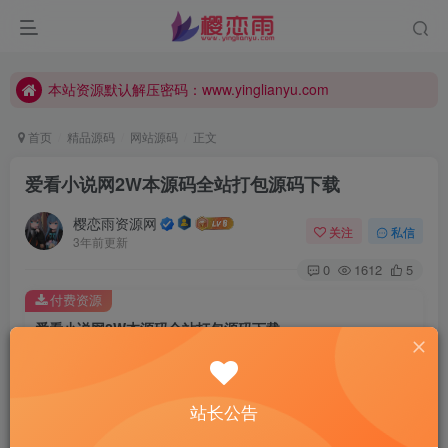
本站资源默认解压密码：www.yinglianyu.com
资源没有想要的？接定制、接二开、加QQ411899861详聊
本站资源默认解压密码：www.yinglianyu.com
首页
精品源码
网站源码
正文
爱看小说网2W本源码全站打包源码下载
樱恋雨资源网
关注
私信
3年前更新
0
1612
5
付费资源
爱看小说网2W本源码全站打包源码下载
此内容为付费资源，请付费后查看
5
限时特惠
10
￥
￥
站长公告
免费
免费
黄金会员
钻石会员