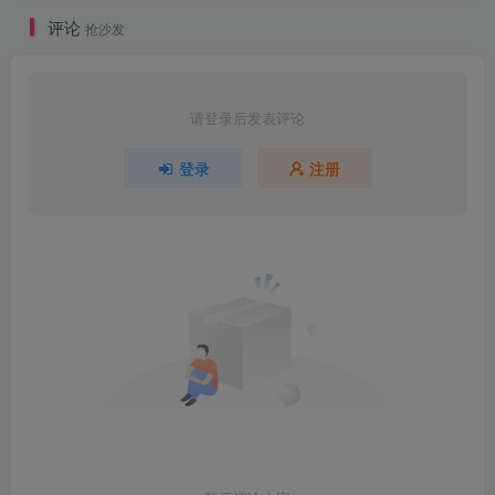
评论
抢沙发
请登录后发表评论
登录
注册