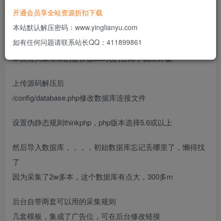
立即购买
开通会员享全站资源折扣下载
本站默认解压密码：www.yinglianyu.com
您当前未登录！建议登陆后购买，可保存购买订单
如有任何问题请联系站长QQ：411899861
本次给大家带来的是价值500元的狂雨小说二开版
上传源码解压后
/config/database.php修改数据库连接文件
设置伪静态规则thinkphp，php版本选择5.6或以上
然后导入数据库，，，，初始数据库忘记丢哪里了，懒得找
了
因为采集了2w多本，这个数据库有点大，300多m
后台自带两套可以用的采集规则
几套模板，集成了广告位，可在后台修改链接