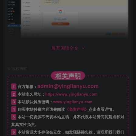
展开阅读全文
Zibll子比主题专为阅读类网站开发，设计简约优雅、功能全
©
版权声明
相关声明
面。UI界面模块化、多种布局、多种显示效果可选择，高度
admin@yinglianyu.com
自由化，更容易搭配出自己喜欢的网站。整体的开发理念都
1
官方邮箱：
是围绕着阅读体验！减少花里胡哨的沉郁功能，把核心都集
2
本站永久网址：
https://www.yinglianyu.com
3
本站默认解压密码：
www.yinglianyu.com
中在内容上。页面的布局、间距、功能都精心设计，只为让
4
购买本站付费内容请先阅读
《免责声明》
点击查看详情。
页面浏览更加自然，让用户更加易于阅读，让作者更加易于
5
本站一切资源不代表本站立场，并不代表本站赞同其观点和对
写作。
其真实性负责。
6
本站资源大多存储在云盘，如发现链接失效，请联系我们我们