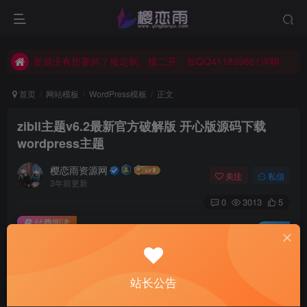
资源没有想要的？接定制、接二开、加QQ411899861详聊
本站资源默认解压密码：www.yinglianyu.com
资源没有想要的？接定制、接二开、加QQ411899861详聊
本站资源默认解压密码：www.yinglianyu.com
首页
网站模板
WordPress模板
正文
zibll主题v6.2最新官方破解版 开心版源码下载
wordpress主题
樱恋雨资源网
关注
私信
3年前更新
0
3013
5
付费阅读
已售 1
zibll主题v6.2最新官方破解版 开心版源码下载 wordpress主题
此内容为付费阅读，请付费后查看
1
站长公告
积分