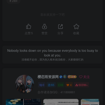
# Zibll
优化发布文章发布帖子的跳转逻辑
喜欢就支持一下吧
修复 WP5.9.1 版本下文章幻灯片模块显示不正确的 bug
修复 WP5.9.1 版本下底部页脚的 LOGO 尺寸错误的 bug
点赞
5
赞赏
分享
收藏
修复板块页面更多菜单按钮显示不全的 bug
修复会员专属资源未登录用户点击后可能会出现卡死的
Nobody looks down on you because everybody is too busy to
bug
look at you.
没谁瞧不起你，因为别人根本就没瞧你，大家都很忙的
修复全局弹窗功能可能会出现报错的 bug
修复免费资源可能会出现报错的 bug
樱恋雨资源网
关注
修复文章内有折叠模块时，刀客源码文章目录可能无法
0
65
0
4
603W+
正确定位的 bug
合作请添加QQ：411899861
修复外链重定向到带参数的网址时候可能会出错的 bug