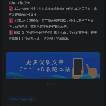
新功能
会第一时间更新。
7
本站一律禁止以任何方式发布或转载任何违法的相关信息，访
新增发帖或投稿在编辑器上传视频的功能及权限管理选
客发现请向站长举报。
项
8
本网站的文章部分内容可能来源于网络，仅供大家学习与参
考，如有侵权，请联系管理员进行删除处理。
新增板块查看权限功能及权限管理选项
9
根据《计算机软件保护条例》第十七条，本站所有软件、程序
新增论坛首页管理员查看所有待审核帖子的 tab 栏目
请仅用于学习研究用途 ，切勿用于非法用途。
新增将帖子评论手动设置为神评的功能及权限管理选项
短信宝短信接口新增 ApiKey 参数，更新接口更加高效
安全
优化内容
THE END
优化部分函数以兼容 WP5.9
优化由于 jsdelivr CDN 在2月起国内访问异常导致的后
WordPress模板
台变慢的问题