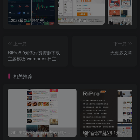
修复付费资源的链接为带参数的网址时可能会出错的
bug
2023最新区块链交易所源码 k线正常 全开源带vue源码 带搭建安装教程
IM即时通讯/uniapp版本/交友APP视频聊天/im源码安卓ios原生web聊天/带搭建视频教程
修复支付弹窗的微信支付宝 logo 不显示的 bug
修复封面图 Alt 会将副标题 span 标签加入的 bug
上一篇
下一篇
修复个人信息模块按钮2 选择错误的 bug
RiPro8.9知识付费资源下载
无更多文章
主题模板(wordpress日主题
免授权版)
相关推荐
zibll主题v6.2最新官方破解版 开心版源码下载 wordpress主题
RiPro