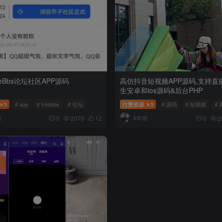
eBbs论坛社区APP源码
高仿抖音短视频APP源码,支持直
生安卓和ios源码&后台PHP
5
# app
# freebbs
# 论坛
付费资源
5
# 源码
# 短视频
#
￥
￥
前
4年前
0
2070
12
0
2