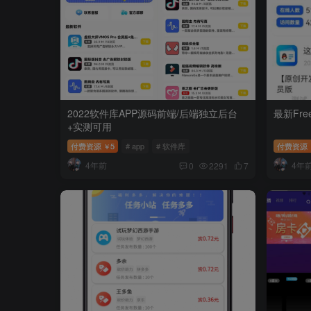
2022软件库APP源码前端/后端独立后台
最新Fre
+实测可用
付费资源
5
# app
# 软件库
付费资源
￥
4年前
4年
0
2291
7