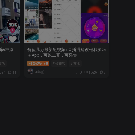
播&带原
价值几万最新短视频+直播搭建教程和源码
＋App，可以二开，可采集
 高仿
付费资源
5
# 短视频
# 直播
￥
4年前
594
11
0
1626
8