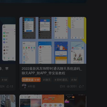
卓、苹
2022最新风车IM即时通讯聊天系统源码_
聊天APP_附APP_带安装教程
# IM
付费资源
49
# 聊天
# 即时通讯
# IM
￥
4年前
624
13
0
3051
7