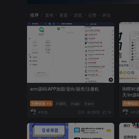
排序
发布
更新
浏览
点赞
评论
arm源码/APP加固/逆向/脱壳/注册机
IM即时通
天/im源
频教程
付费资源
5
# 源码
# app
# arm
付费阅读
￥
4年前
4年
0
2803
14