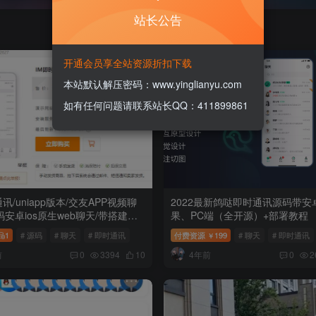
站长公告
开通会员享全站资源折扣下载
本站默认解压密码：www.yinglianyu.com
如有任何问题请联系站长QQ：411899861
讯/uniapp版本/交友APP视频聊
2022最新鸽哒即时通讯源码带安
码安卓ios原生web聊天/带搭建视
果、PC端（全开源）+部署教程
1
# 源码
# 聊天
# 即时通讯
付费资源
199
# 聊天
# 即时通讯
￥
前
4年前
0
3394
10
0
2