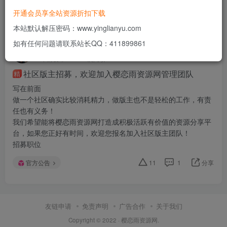
开通会员享全站资源折扣下载
发布
排序
0
本站默认解压密码：www.yinglianyu.com
如有任何问题请联系站长QQ：411899861
樱恋雨资源网
关注
私信
4年前发布
2286次阅读
社区版主招募，欢迎加入樱恋雨资源网管理团队
精
写在前面
做一个社区确实比较消耗精力，做版主也不是轻松的工作，有责
任也有义务！
我们希望能将樱恋雨资源网打造成积极活跃有价值的资源分享平
台，如果您正好有时间，欢迎您报名加入社区版主团队！
招募职位
官方公告
11
1
分享
友链申请
免责声明
广告合作
关于我们
Copyright © 2022 ·
樱恋雨资源网
.