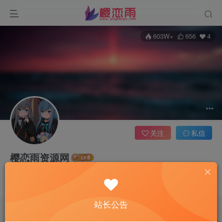
603W+
656
4
关注
私信
樱恋雨资源网
7枚徽章
樱恋雨官方账号
管理员
超级版主
合作请添加QQ：411899861
站长公告
文章
65
收藏
0
评论
0
板块
2
帖子
0
粉丝
4