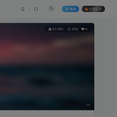
发布
开通会员
614W+
656
4