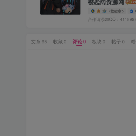
樱恋雨资源网
7枚徽章
合作请添加QQ：4118998
文章
65
收藏
0
评论
0
板块
0
帖子
0
粉