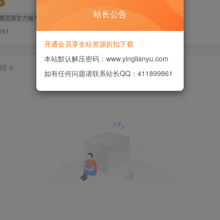
站长公告
樱恋雨官方账号
管理员
超级版主
61
开通会员享全站资源折扣下载
本站默认解压密码：www.yinglianyu.com
丝
4
如有任何问题请联系站长QQ：411899861