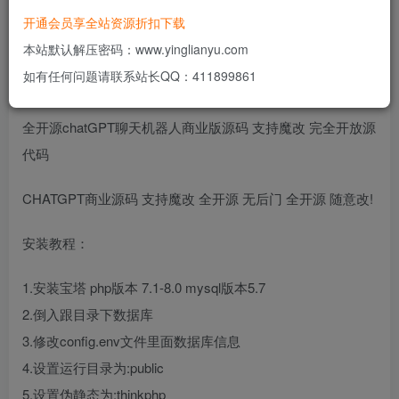
免费
免费
黄金会员
钻石会员
开通会员享全站资源折扣下载
立即购买
本站默认解压密码：www.yinglianyu.com
如有任何问题请联系站长QQ：411899861
您当前未登录！建议登陆后购买，可保存购买订单
全开源chatGPT聊天机器人商业版源码 支持魔改 完全开放源
代码
CHATGPT商业源码 支持魔改 全开源 无后门 全开源 随意改!
安装教程：
1.安装宝塔 php版本 7.1-8.0 mysql版本5.7
2.倒入跟目录下数据库
3.修改config.env文件里面数据库信息
4.设置运行目录为:public
5.设置伪静态为:thinkphp