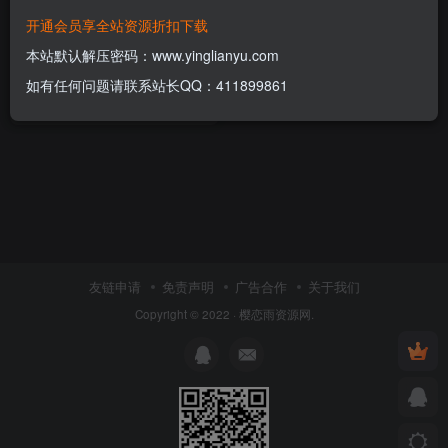
开通会员享全站资源折扣下载
arm源码/APP加固/逆向/脱壳/
注册机
本站默认解压密码：www.yinglianyu.com
付费资源
5
APP源码
￥
如有任何问题请联系站长QQ：411899861
4年前
14
友链申请
免责声明
广告合作
关于我们
Copyright © 2022 ·
樱恋雨资源网
.