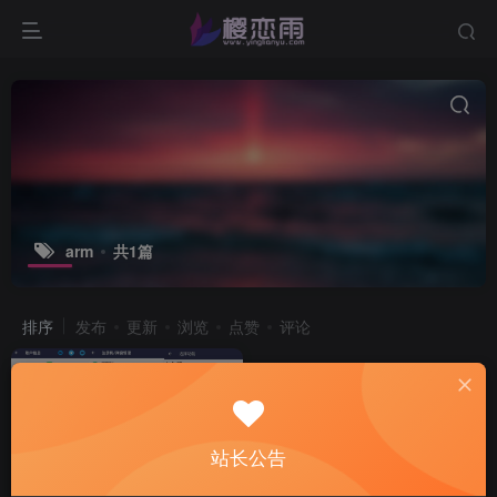
arm
共1篇
排序
发布
更新
浏览
点赞
评论
站长公告