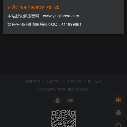
开通会员享全站资源折扣下载
最新FreeBbs论坛社区APP源
码
本站默认解压密码：www.yinglianyu.com
付费资源
5
APP源码
￥
如有任何问题请联系站长QQ：411899861
4年前
12
友链申请
免责声明
广告合作
关于我们
Copyright © 2022 ·
樱恋雨资源网
.