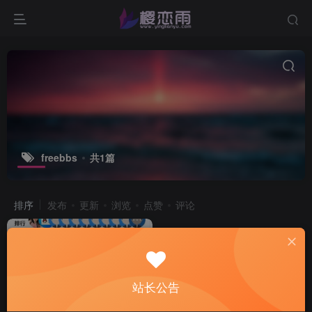
freebbs
共1篇
排序
发布
更新
浏览
点赞
评论
站长公告