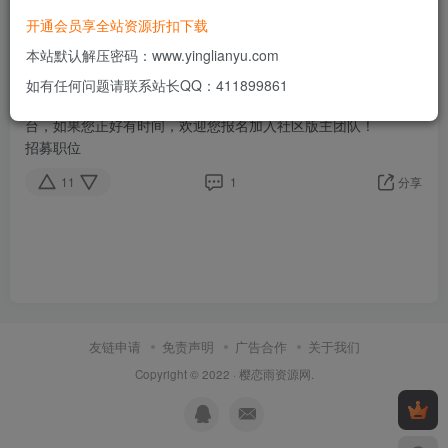
社区版主招募，欢迎加入樱恋雨资源网管理团队
精
开通会员享全站资源折扣下载
写在前面
本站默认解压密码：www.yinglianyu.com
做一个社区确实比较消耗精力，做版主也不是轻松的工作，有责
任也有义务！
如有任何问题请联系站长QQ：411899861
我们希望能将樱恋雨资源网打造成积极活跃有价值的资源分享平
台，如果您正好有时间，欢迎您报名加入社区版主团队！
招募职位
11
1
分享
友链申请
免责声明
广告合作
关于我们
Copyright © 2022 ·
樱恋雨资源网
.