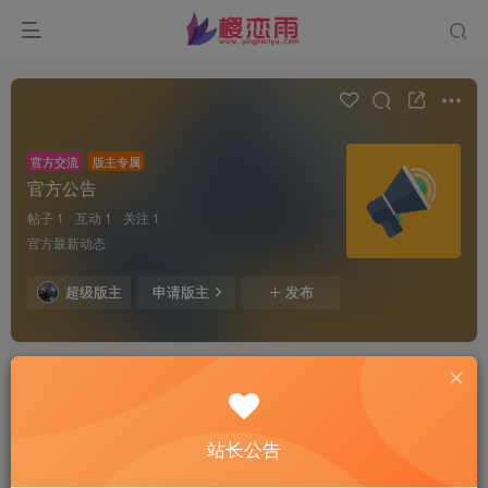
官方交流
版主专属
官方公告
帖子 1
互动 1
关注 1
官方最新动态
超级版主
申请版主
发布
全部
最新发布
最新回复
热门
精华
樱恋雨资源网
站长公告
关注
私信
4年前发布
2284次阅读