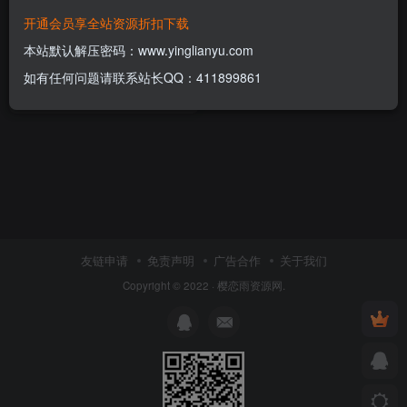
开通会员享全站资源折扣下载
Premium URL Shortener-高级
URL缩短程序 +SaaS主题
本站默认解压密码：www.yinglianyu.com
v6.3.3
付费资源
5
网站源码
￥
如有任何问题请联系站长QQ：411899861
4年前
14
友链申请
免责声明
广告合作
关于我们
Copyright © 2022 ·
樱恋雨资源网
.