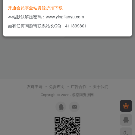
开通会员享全站资源折扣下载
横版闯关手游【阿拉德之怒】
最新整理IP版Linux商业手工服
本站默认解压密码：www.yinglianyu.com
务端+安卓苹果双端+GM后台
付费资源
5
游戏源码
￥
如有任何问题请联系站长QQ：411899861
+详细搭建教程+视频教程
4年前
14
友链申请
免责声明
广告合作
关于我们
Copyright © 2022 ·
樱恋雨资源网
.