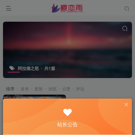
阿拉德之怒
共1篇
排序
发布
更新
浏览
点赞
评论
站长公告