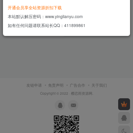
开通会员享全站资源折扣下载
2022软件库APP源码前端/后端
独立后台+实测可用
本站默认解压密码：www.yinglianyu.com
付费资源
5
APP源码
￥
如有任何问题请联系站长QQ：411899861
4年前
7
友链申请
免责声明
广告合作
关于我们
Copyright © 2022 ·
樱恋雨资源网
.