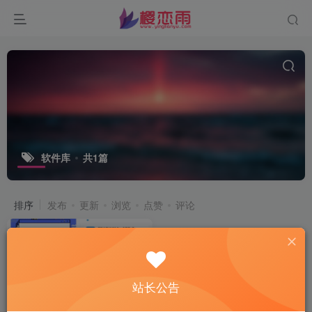
软件库
共1篇
排序
发布
更新
浏览
点赞
评论
站长公告