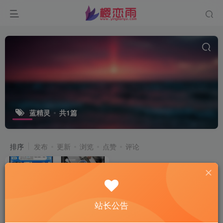
蓝精灵
共1篇
排序
发布
更新
浏览
点赞
评论
站长公告