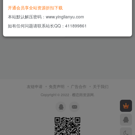
开通会员享全站资源折扣下载
蓝精灵二开wordpress个人博
客小程序源码
本站默认解压密码：www.yinglianyu.com
付费资源
5
小程序源码
￥
如有任何问题请联系站长QQ：411899861
4年前
13
友链申请
免责声明
广告合作
关于我们
Copyright © 2022 ·
樱恋雨资源网
.