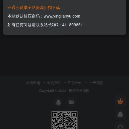
开通会员享全站资源折扣下载
短信营销群发系统盈利旗舰版
源码
本站默认解压密码：www.yinglianyu.com
付费资源
5
网站源码
￥
如有任何问题请联系站长QQ：411899861
4年前
8
友链申请
免责声明
广告合作
关于我们
Copyright © 2022 ·
樱恋雨资源网
.