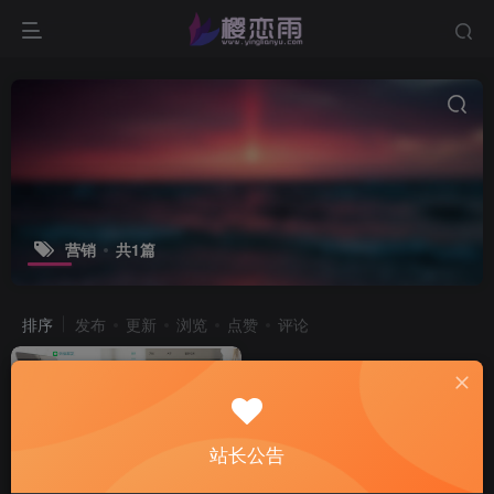
营销
共1篇
排序
发布
更新
浏览
点赞
评论
站长公告