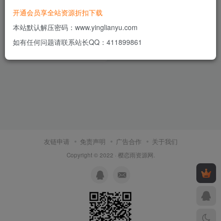
开通会员享全站资源折扣下载
Premium URL Shortener-高级
URL缩短程序 +SaaS主题
本站默认解压密码：www.yinglianyu.com
v6.3.3
付费资源
5
网站源码
￥
如有任何问题请联系站长QQ：411899861
4年前
14
友链申请
免责声明
广告合作
关于我们
Copyright © 2022 ·
樱恋雨资源网
.