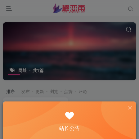
网址
共1篇
排序
发布
更新
浏览
点赞
评论
站长公告