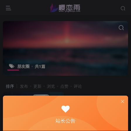
朋友圈
共1篇
排序
发布
更新
浏览
点赞
评论
站长公告