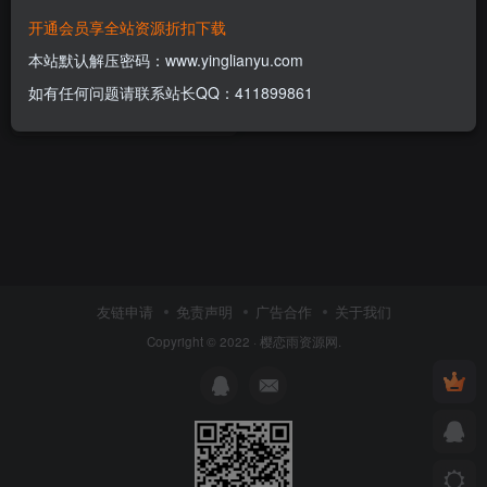
开通会员享全站资源折扣下载
2022最新鸽哒即时通讯源码带
安卓、苹果、PC端（全开源）
本站默认解压密码：www.yinglianyu.com
+部署教程
付费资源
199
APP源码
￥
如有任何问题请联系站长QQ：411899861
4年前
13
友链申请
免责声明
广告合作
关于我们
Copyright © 2022 ·
樱恋雨资源网
.