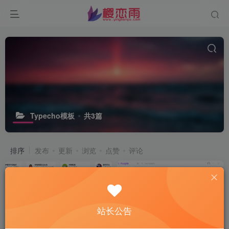
Typecho模板
共3篇
排序
发布
更新
浏览
点赞
评论
站长公告