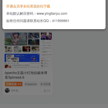
开通会员享全站资源折扣下载
typecho导航主题webstack钻
Fresh-久别重逢-小清新
芒博客二开美化版
_typecho扁平化自适应后台主
本站默认解压密码：www.yinglianyu.com
题
付费资源
5
# typecho
# webstack
# 导航
付费资源
5
# 主题
# typecho
# 
￥
￥
如有任何问题请联系站长QQ：411899861
4年前
4年前
6
12
typecho主题小灯泡自媒体博
客Spimes4.6
付费资源
5
# typecho
# 小灯泡
# Spimes
￥
4年前
11