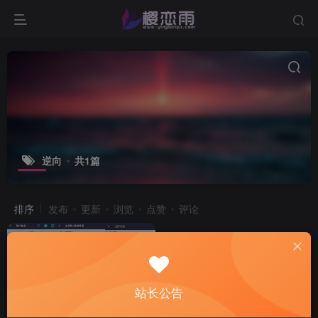
逆向
共1篇
排序
发布
更新
浏览
点赞
评论
站长公告