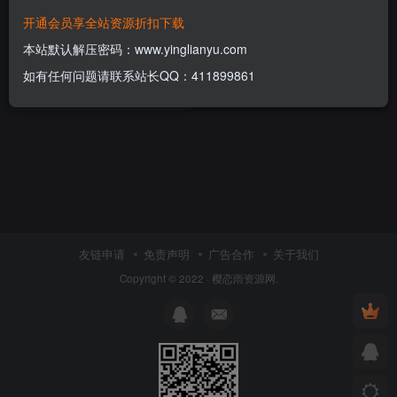
开通会员享全站资源折扣下载
arm源码/APP加固/逆向/脱壳/
注册机
本站默认解压密码：www.yinglianyu.com
付费资源
5
APP源码
￥
如有任何问题请联系站长QQ：411899861
4年前
14
友链申请
免责声明
广告合作
关于我们
Copyright © 2022 ·
樱恋雨资源网
.